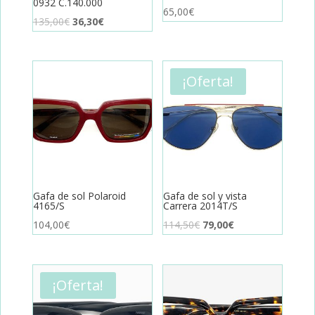
0932 C.140.000
65,00
€
El
El
135,00
€
36,30
€
precio
precio
original
actual
era:
es:
¡Oferta!
135,00€.
36,30€.
Gafa de sol Polaroid
Gafa de sol y vista
4165/S
Carrera 2014T/S
El
El
104,00
€
114,50
€
79,00
€
precio
precio
original
actual
era:
es:
¡Oferta!
114,50€.
79,00€.