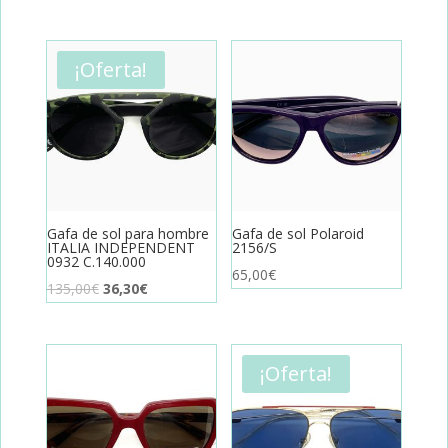
¡Oferta!
Gafa de sol para hombre
Gafa de sol Polaroid
ITALIA INDEPENDENT
2156/S
0932 C.140.000
65,00
€
El
El
135,00
€
36,30
€
precio
precio
original
actual
era:
es:
¡Oferta!
135,00€.
36,30€.