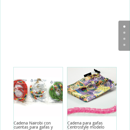
original
actual
era:
es:
75,00€.
49,00€.
Cadena Nairobi con
Cadena para gafas
cuentas para gafas y
Centrostyle modelo