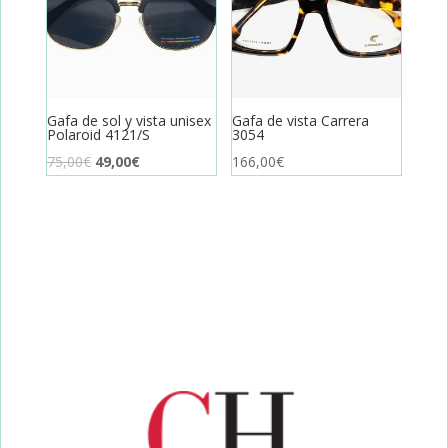
Gafa de sol y vista unisex
Gafa de vista Carrera
Polaroid 4121/S
3054
El
El
75,00
€
49,00
€
166,00
€
precio
precio
original
actual
era:
es:
75,00€.
49,00€.