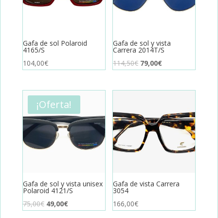
Gafa de sol Polaroid
Gafa de sol y vista
4165/S
Carrera 2014T/S
El
El
104,00
€
114,50
€
79,00
€
precio
precio
original
actual
era:
es:
¡Oferta!
114,50€.
79,00€.
Gafa de sol y vista unisex
Gafa de vista Carrera
Polaroid 4121/S
3054
El
El
75,00
€
49,00
€
166,00
€
precio
precio