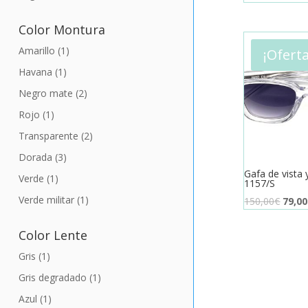
Color Montura
Amarillo
(1)
¡Oferta
Havana
(1)
Negro mate
(2)
Rojo
(1)
Transparente
(2)
Dorada
(3)
Gafa de vista 
Verde
(1)
1157/S
Verde militar
(1)
El
150,00
€
79,00
preci
origin
Color Lente
era:
Gris
(1)
150,0
Gris degradado
(1)
Azul
(1)