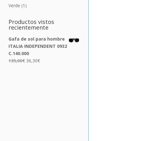
Verde
(1)
Productos vistos
recientemente
Gafa de sol para hombre
ITALIA INDEPENDENT 0932
C.140.000
El
El
135,00
€
36,30
€
precio
precio
original
actual
era:
es:
135,00€.
36,30€.