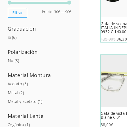
Precio
Precio
Precio:
30€
—
90€
Filtrar
mínimo
máximo
Gafa de sol p
ITALIA INDE
Graduación
0932 C.140.00
Si
(6)
El
135,00
€
36,30
preci
Polarización
origin
era:
No
(3)
135,0
Material Montura
Acetato
(6)
Metal
(2)
Metal y acetato
(1)
Gafa de vista 
Material Lente
Blaine C.01
88,00
€
Orgánica
(1)