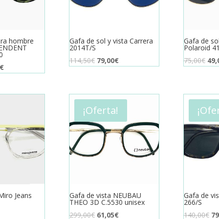
ara hombre
Gafa de sol y vista Carrera
Gafa de sol
PENDENT
2014T/S
Polaroid 4
0
El
El
El
114,50
€
79,00
€
75,00
€
49,
El
€
precio
precio
pre
o
precio
original
actual
orig
al
actual
era:
es:
era:
es:
114,50€.
79,00€.
75,
¡Oferta!
¡Ofe
0€.
36,30€.
Miro Jeans
Gafa de vista NEUBAU
Gafa de vis
THEO 3D C.5530 unisex
266/S
El
El
El
299,00
€
61,05
€
140,00
€
79