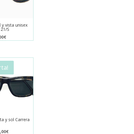
 y vista unisex
121/S
El
00
€
cio
precio
inal
actual
es:
00€.
49,00€.
rta!
ta y sol Carrera
El
,00
€